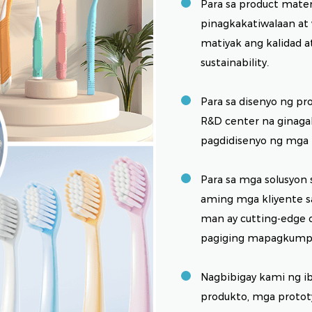
Para sa product mate
pinagkakatiwalaan at 
matiyak ang kalidad 
sustainability.
Para sa disenyo ng p
R&D center na ginag
pagdidisenyo ng mga 
Para sa mga solusyon 
aming mga kliyente s
man ay cutting-edge o
pagiging mapagkumpi
Nagbibigay kami ng ib
produkto, mga protot