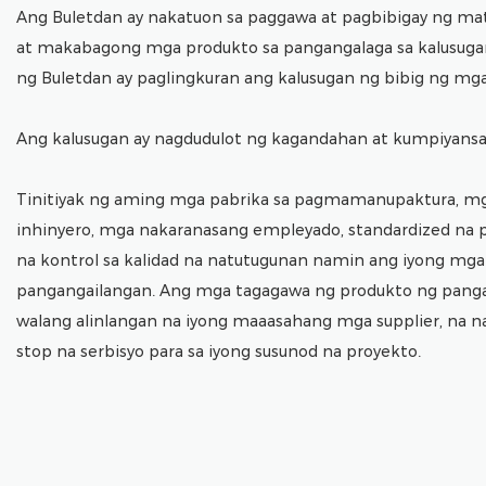
Ang Buletdan ay nakatuon sa paggawa at pagbibigay ng mata
at makabagong mga produkto sa pangangalaga sa kalusugan
ng Buletdan ay paglingkuran ang kalusugan ng bibig ng mga
Ang kalusugan ay nagdudulot ng kagandahan at kumpiyansa
Tinitiyak ng aming mga pabrika sa pagmamanupaktura, mg
inhinyero, mga nakaranasang empleyado, standardized na
na kontrol sa kalidad na natutugunan namin ang iyong mga 
pangangailangan. Ang mga tagagawa ng produkto ng pangan
walang alinlangan na iyong maaasahang mga supplier, na n
stop na serbisyo para sa iyong susunod na proyekto.