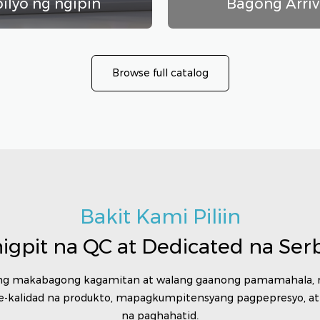
pilyo ng ngipin
Bagong Arriv
Browse full catalog
Bakit Kami Piliin
igpit na QC at Dedicated na Serb
ng makabagong kagamitan at walang gaanong pamamahala, 
e-kalidad na produkto, mapagkumpitensyang pagpepresyo, a
na paghahatid.