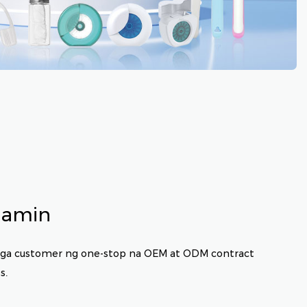
namin
mga customer ng one-stop na OEM at ODM contract
s.