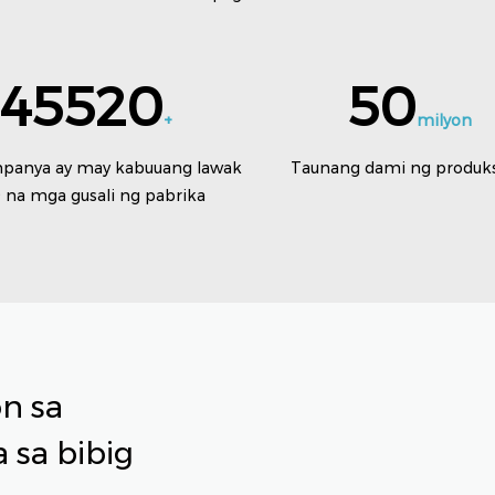
45520
50
+
milyon
panya ay may kabuuang lawak
Taunang dami ng produk
 na mga gusali ng pabrika
on sa
 sa bibig