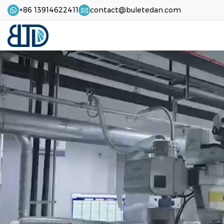
+86 13914622411
contact@buletedan.com