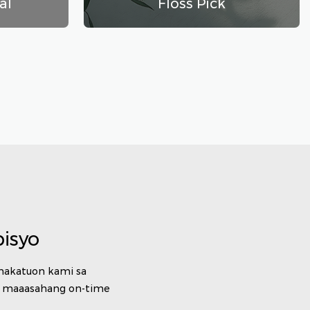
al
Floss Pick
isyo
nakatuon kami sa
t maaasahang on-time