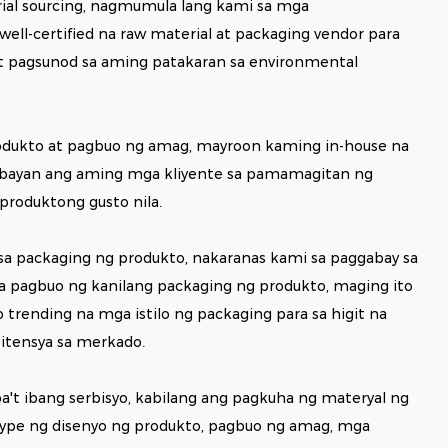
rial sourcing, nagmumula lang kami sa mga
well-certified na raw material at packaging vendor para
at pagsunod sa aming patakaran sa environmental
rodukto at pagbuo ng amag, mayroon kaming in-house na
abayan ang aming mga kliyente sa pamamagitan ng
produktong gusto nila.
sa packaging ng produkto, nakaranas kami sa paggabay sa
a pagbuo ng kanilang packaging ng produkto, maging ito
 trending na mga istilo ng packaging para sa higit na
tensya sa merkado.
a't ibang serbisyo, kabilang ang pagkuha ng materyal ng
ype ng disenyo ng produkto, pagbuo ng amag, mga