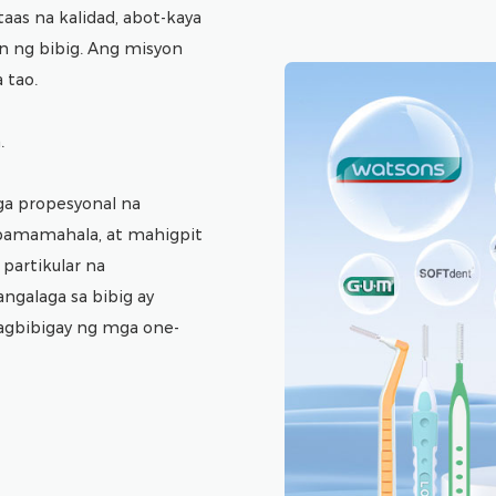
as na kalidad, abot-kaya
Ang Buletdan ay hindi lamang isang
 ng bibig. Ang misyon
partner sa oral health category 
 tao.
pamamagitan ng customized, gana
solusyon, tinutulungan namin a
.
magkakatulad na kompetisyon, i-
kalusugan ng bibig, at manguna 
a propesyonal na
 pamamahala, at mahigpit
Ginagawa ng Buletdan ang bawat 
partikular na
punto para sa isang malusog na 
galaga sa bibig ay
bilang aming puwersang nagtutul
agbibigay ng mga one-
mag-evolve mula sa mga platfor
platform para sa malusog na pamu
lamang ang toothpaste at toothbr
pangangalaga na napatunayan sa 
supermarket kundi pati na rin a
sa kalusugan ng pamilya.