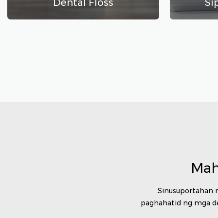
Dental Floss
Si
Mah
Sinusuportahan 
paghahatid ng mga d