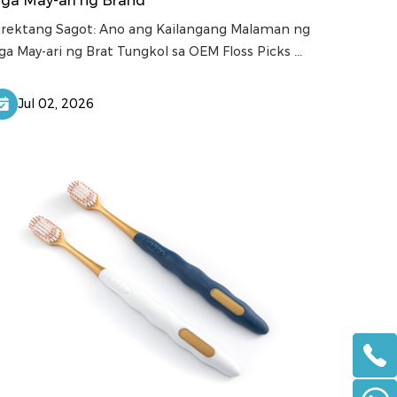
ga May-ari ng Brand
irektang Sagot: Ano ang Kailangang Malaman ng
a May-ari ng Brat Tungkol sa OEM Floss Picks ...
Jul 02, 2026