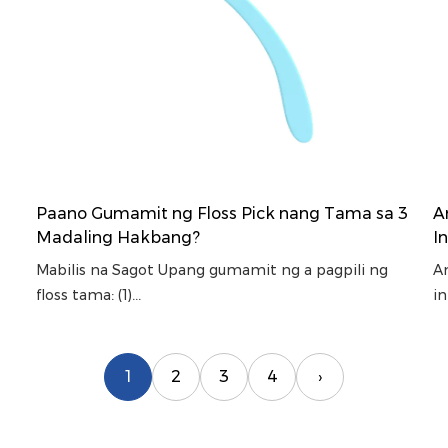
Paano Gumamit ng Floss Pick nang Tama sa 3
A
Madaling Hakbang?
I
Mabilis na Sagot Upang gumamit ng a pagpili ng
A
floss tama: (1)...
in
1
2
3
4
›