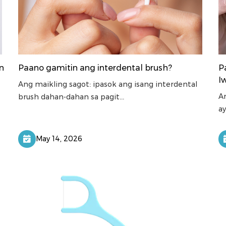
n
Paano gamitin ang interdental brush?
P
I
Ang maikling sagot: ipasok ang isang interdental
An
brush dahan-dahan sa pagit...
ay
May 14, 2026