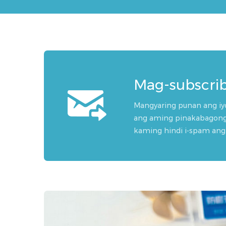
Mag-subscrib
Mangyaring punan ang i
ang aming pinakabagong
kaming hindi i-spam ang 