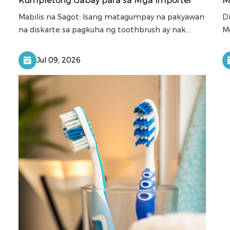
Kumpletong Gabay para sa Mga Importer
M
Mabilis na Sagot: Isang matagumpay na pakyawan
D
na diskarte sa pagkuha ng toothbrush ay nak...
Mg
Jul 09, 2026