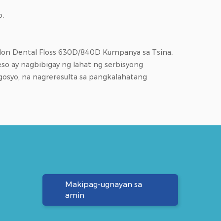
o.
on Dental Floss 630D/840D Kumpanya
sa Tsina.
o ay nagbibigay ng lahat ng serbisyong
gosyo, na nagreresulta sa pangkalahatang
Makipag-ugnayan sa
amin