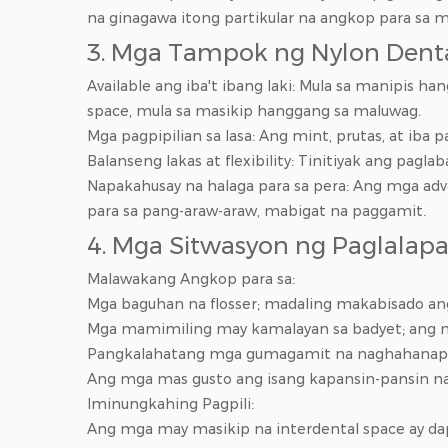
na ginagawa itong partikular na angkop para sa m
3. Mga Tampok ng Nylon Denta
Available ang iba't ibang laki: Mula sa manipis 
space, mula sa masikip hanggang sa maluwag.
Mga pagpipilian sa lasa: Ang mint, prutas, at iba
Balanseng lakas at flexibility: Tinitiyak ang p
Napakahusay na halaga para sa pera: Ang mga ad
para sa pang-araw-araw, mabigat na paggamit.
4. Mga Sitwasyon ng Paglalapat
Malawakang Angkop para sa:
Mga baguhan na flosser; madaling makabisado ang
Mga mamimiling may kamalayan sa badyet; ang mg
Pangkalahatang mga gumagamit na naghahanap 
Ang mga mas gusto ang isang kapansin-pansin na 
Iminungkahing Pagpili:
Ang mga may masikip na interdental space ay da