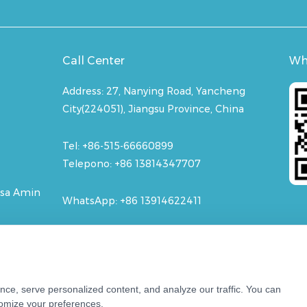
Call Center
Wh
Address:
27, Nanying Road, Yancheng
City(224051), Jiangsu Province, China
Tel: +86-515-66660899
Telepono: +86 13814347707
 sa Amin
WhatsApp:
+86 13914622411
Email: contact@buletedan.com
ce, serve personalized content, and analyze our traffic. You can
stomize your preferences.