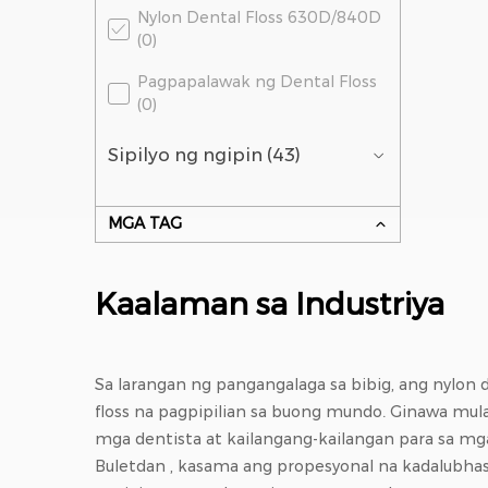
Nylon Dental Floss 630D/840D
(0)
Pagpapalawak ng Dental Floss
(0)
Sipilyo ng ngipin (43)
MGA TAG
Kaalaman sa Industriya
Sa larangan ng pangangalaga sa bibig, ang nylon
floss na pagpipilian sa buong mundo. Ginawa mul
mga dentista at kailangang-kailangan para sa mg
Buletdan
, kasama ang propesyonal na kadalubhas