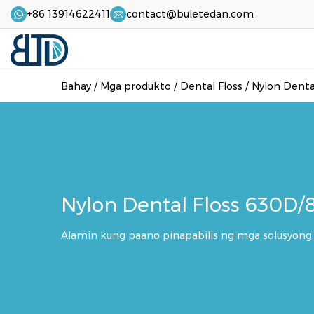
+86 13914622411
contact@buletedan.com
Bahay
/
Mga produkto
/
Dental Floss
/
Nylon Denta
Nylon Dental Floss 630
Alamin kung paano pinapabilis ng mga solusyong 