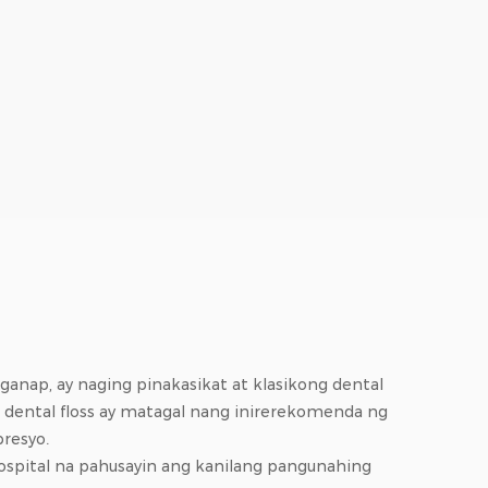
anap, ay naging pinakasikat at klasikong dental
 dental floss ay matagal nang inirerekomenda ng
resyo.
ospital na pahusayin ang kanilang pangunahing