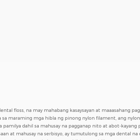
 dental floss, na may mahabang kasaysayan at maaasahang pagg
a sa maraming mga hibla ng pinong nylon filament, ang nylon
a pamilya dahil sa mahusay na pagganap nito at abot-kayang p
aan at mahusay na serbisyo, ay tumutulong sa mga dental na 