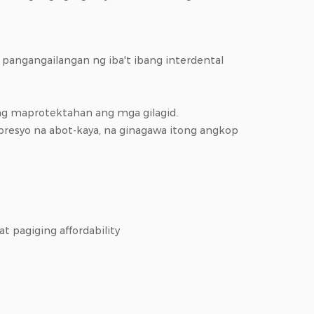
 pangangailangan ng iba't ibang interdental
ang maprotektahan ang mga gilagid.
presyo na abot-kaya, na ginagawa itong angkop
 pagiging affordability