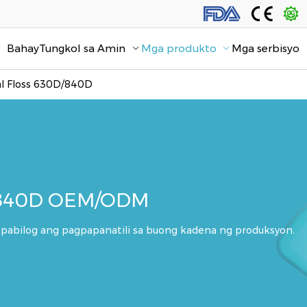
Bahay
Tungkol sa Amin
Mga produkto
Mga serbisyo
l Floss 630D/840D
D/840D OEM/ODM
pabilog ang pagpapanatili sa buong kadena ng produksyon.