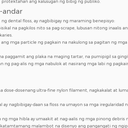
rotektahan ang kalusugan ng bibig ng publiko.
-andar
a ng dental floss, ay nagbibigay ng maraming benepisyo:
sikal na pagkilos nito sa pag-scrape, lubusan nitong inaalis 
aries.
s ang mga particle ng pagkain na nakulong sa pagitan ng mga
r na paggamit ang plaka na maging tartar, na pumipigil sa gingi
 ng pag-alis ng mga nabulok at nasirang mga labi ng pagkai
sa dose-dosenang ultra-fine nylon filament, nagkakalat at lum
rial ay nagbibigay-daan sa floss na umayon sa mga iregularida
tan ng mga hibla ay umaakit at nag-aalis ng mga pinong debris
n ng katamtamang malambot na disenyo ang pangangati ng ngip