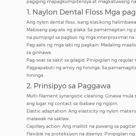
pagiging mapagkumpitensya at magkatuwang na p
1.
Naylon Dental Floss
Mga pag
Ang nylon dental floss, isang klasikong halimbaw
Mabisang pag-alis ng plaka: Sa pamamagitan ng pi
na pumipigil sa pagbuo ng mga interproximal na k
Pag-aalis ng mga labi ng pagkain: Madaling maali
sa ginhawa.
Pag-iwas sa sakit sa gilagid: Pinipigilan ng regula
Pagpapabuti ng amoy ng hininga: Sa pamamagitan
hininga.
2. Prinsipyo sa Paggawa
Multi-filament synergistic cleaning: Ginawa mula 
ang lugar ng contact sa ibabaw ng ngipin.
Elastic adaptation: Ang elasticity ng nylon mate
malawak na saklaw.
Capillary action: Ang maliliit na puwang sa pagi
Flexible na proteksiyon na disenyo: Pinipigila