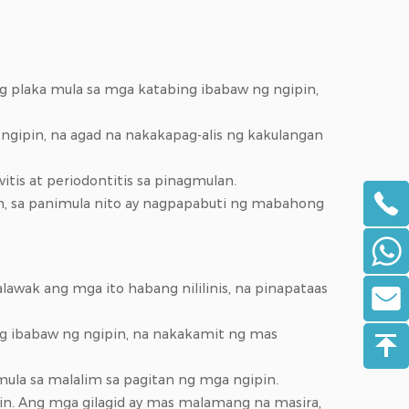
ang plaka mula sa mga katabing ibabaw ng ngipin,
 ngipin, na agad na nakakapag-alis ng kakulangan
vitis at periodontitis sa pinagmulan.
n, sa panimula nito ay nagpapabuti ng mabahong
alawak ang mga ito habang nililinis, na pinapataas
d ng ibabaw ng ngipin, na nakakamit ng mas
 mula sa malalim sa pagitan ng mga ngipin.
in. Ang mga gilagid ay mas malamang na masira,