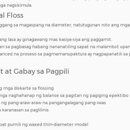
ga nagsisimula.
l Floss
hanggang sa magaspang na diameter, natutugunan nito ang mga
 pang lasa ay ginagawang mas kasiya-siya ang paggamit.
aglaban sa pagbasag habang nananatiling sapat na malambot up
vanced na proseso sa pagmamanupaktura ay nagpapanatili sa 
 at Gabay sa Pagpili
 mga diskarte sa flossing
a naghahanap ng balanse sa pagitan ng pagiging epektibo at
ng pang-araw-araw na pangangalagang pang-iwas
karanasan sa paglilinis
pat pumili ng waxed thin-diameter model