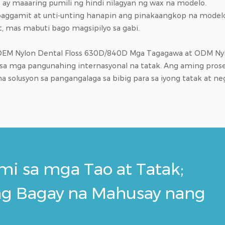
y maaaring pumili ng hindi nilagyan ng wax na modelo.
paggamit at unti-unting hanapin ang pinakaangkop na model
 mas mabuti bago magsipilyo sa gabi.
OEM Nylon Dental Floss 630D/840D Mga Tagagawa
at
ODM Nyl
sa mga pangunahing internasyonal na tatak. Ang aming proses
solusyon sa pangangalaga sa bibig para sa iyong tatak at ne
i sa mga Tao at Tatak;
ng Bagay na Mahusay nang