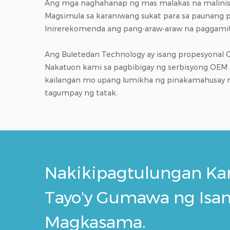
Ang mga naghahanap ng mas malakas na malinis a
Magsimula sa karaniwang sukat para sa paunang 
Inirerekomenda ang pang-araw-araw na paggamit,
Ang Buletedan Technology ay isang propesyonal
Nakatuon kami sa pagbibigay ng serbisyong OEM 
kailangan mo upang lumikha ng pinakamahusay na 
tagumpay ng tatak.
Nakikipagtulungan Kam
Tayo'y Gumawa ng Isa
Magkasama.