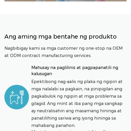
Idinisenyo ang mga ito upang alisin ang mga
particle ng pagkain, plake, at bakterya mula sa
mga interdental na bahagi na hindi maabot ng
toothbrush, na tumutulong na maiwasan ang
sakit sa gilagid, mga lukab, at mabahong
Ang aming mga bentahe ng produkto
hininga.
Nagbibigay kami sa mga customer ng one-stop na OEM
at ODM contract manufacturing services.
Mahusay na paglilinis at pagpapanatili ng
kalusugan
Epektibong nag-aalis ng plaka ng ngipin at
mga nalalabi sa pagkain, na pinipigilan ang
pagkabulok ng ngipin at mga problema sa
gilagid. Ang mint at iba pang mga sangkap
ay neutralisahin ang masamang hininga at
panatilihing sariwa ang iyong hininga sa
mahabang panahon.