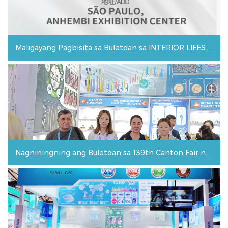
Maligayang Pagbisita sa Buletdan sa INTERIOR LIFESTYLE SOUTH AMERICA (Brazil) Expo 2026
Nagniningning ang Buletdan sa 139th Canton Fair na may Natitirang Mga Nagawa sa Oral Care Innovation