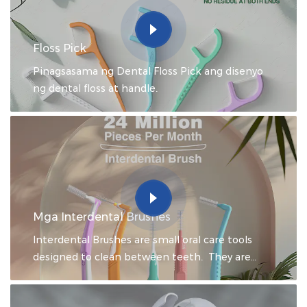
Floss Pick
Pinagsasama ng Dental Floss Pick ang disenyo
ng dental floss at handle.
Mga Interdental Brushes
Interdental Brushes are small oral care tools
designed to clean between teeth. They are
designed to remove food particles, plaque, and
bacteria from interdental areas that a