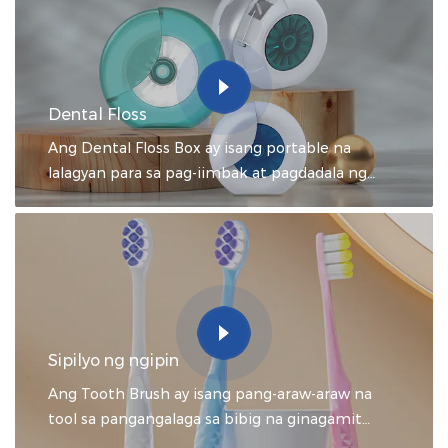
toothbrush can't reach, helping to prevent gum
disease, cavities, and bad breath.
Dental Floss
Ang Dental Floss Box ay isang portable na
lalagyan para sa pag-iimbak at pagdadala ng
dental floss.
Sipilyo ng ngipin
Ang Tooth Brush ay isang pang-araw-araw na
tool sa pangangalaga sa bibig na ginagamit
upang linisin ang mga ngipin, gilagid at dila.