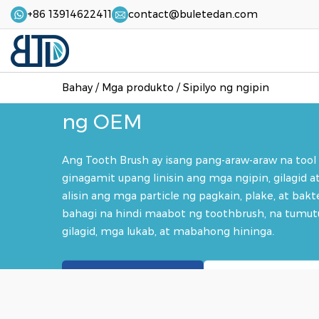
+86 13914622411
contact@buletedan.com
Sepilyo na may Pinong Pi
Bahay
/
Mga produkto
/
Sipilyo ng ngipin
ng OEM
Ang Tooth Brush ay isang pang-araw-araw na tool 
ginagamit upang linisin ang mga ngipin, gilagid at
alisin ang mga particle ng pagkain, plake, at bak
bahagi na hindi maabot ng toothbrush, na tumut
gilagid, mga lukab, at mabahong hininga.
Humiling ng Presyo
Pumili ng Estilo 