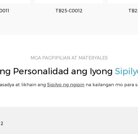
0035
0011
TB25-C0036
TB25-C0012
TB2
TB2
MGA PAGPIPILIAN AT MATERYALES
ng Personalidad ang Iyong
Sipil
sadya at likhain ang
Sipilyo ng ngipin
na kailangan mo para s
 2