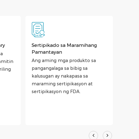
ry
Sertipikado sa Maramihang
Prope
Pamantayan
ga
Ang ku
Ang aming mga produkto sa
amitin
propes
pangangalaga sa bibig sa
iling
nakatu
kalusugan ay nakapasa sa
custo
maraming sertipikasyon at
produk
sertipikasyon ng FDA.
Magbig
kompre
na serb