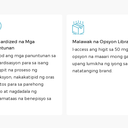
ardized na Mga
Malawak na Opsyon Libra
ntunan
I-access ang higit sa 50 m
od ang mga panuntunan sa
opsyon na maaari mong g
rdisasyon para sa isang
upang lumikha ng iyong sar
pit na proseso ng
natatanging brand.
ksyon, nakakatipid ng oras
stos para sa parehong
do at nagdadala ng
amataas na benepisyo sa