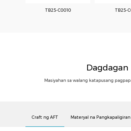
6
TB25-C0034
TB25-C0010
MX3314
TB25-C
TB25-C
Dagdagan 
Masiyahan sa walang katapusang pagpapa
Craft ng AFT
Materyal na Pangkapaligiran