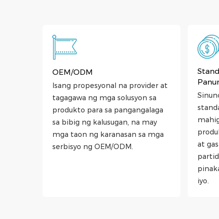
Stand
n
OEM/ODM
Panu
ng
Isang propesyonal na provider at
Sinun
na
tagagawa ng mga solusyon sa
standa
a mga
produkto para sa pangangalaga
mahig
ng
sa bibig ng kalusugan, na may
produ
uporta
mga taon ng karanasan sa mga
at ga
r ng
serbisyo ng OEM/ODM.
parti
faceted
pinak
iyo.