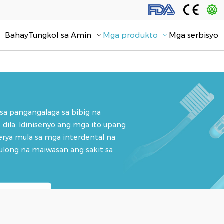
Bahay
Tungkol sa Amin
Mga produkto
Mga serbisyo
nong Balahibo Pabrika
sa pangangalaga sa bibig na
 dila. Idinisenyo ang mga ito upang
terya mula sa mga interdental na
ulong na maiwasan ang sakit sa
ng Produkto