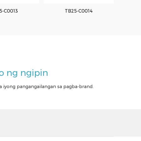
5-C0037
5-C0013
TB25-C0038
TB25-C0014
yo ng ngipin
a iyong pangangailangan sa pagba-brand.