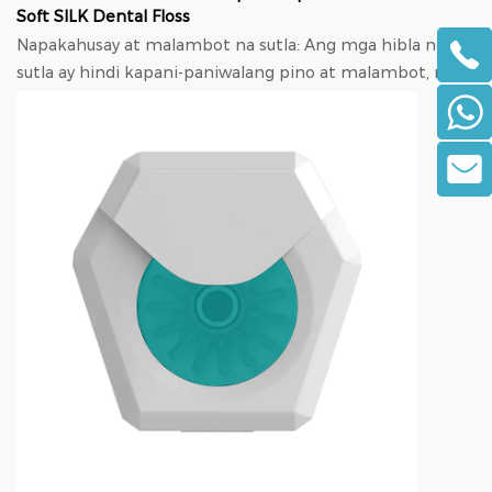
Soft SILK Dental Floss
Napakahusay at malambot na sutla: Ang mga hibla ng
sutla ay hindi kapani-paniwalang pino at malambot, na
nagpapaliit ng presyon sa mga gilagid. Sa kabi...