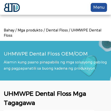
Menu
Bahay
/
Mga produkto
/
Dental Floss
/
UHMWPE Dental
Floss
UHMWPE Dental Floss OEM/ODM
Alamin kung paano pinapabilis ng mga solusyong pabilog
ang pagpapanatili sa buong kadena ng produksyon.
UHMWPE Dental Floss Mga
Tagagawa