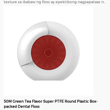
texture sa ibabaw ng floss ay epektibong nagpapataas ng
friction sa ibabaw ng ngipin, mas masusing ...
50M Green Tea Flavor Super PTFE Round Plastic Box-
packed Dental Floss