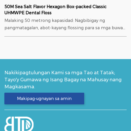
50M Sea Salt Flavor Hexagon Box-packed Classic
UHMWPE Dental Floss
Malaking 50 metrong kapasidad: Nagbibigay ng
pangmatagalan, abot-kayang flossing para sa mga buwan
ng pang-araw-araw na pangangalaga. Materyal: ...
Nakikipagtulungan Kami sa mga Tao at Tatak;
Tayo'y Gumawa ng Isang Bagay na Mahusay nang
Magkasama.
Makipag-ugnayan sa amin