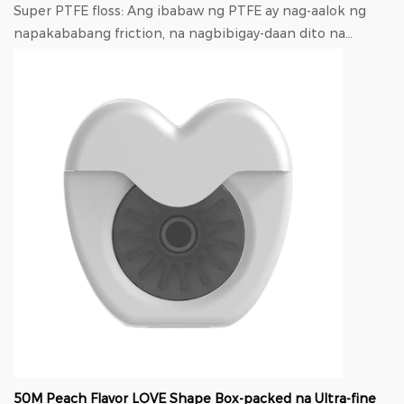
Super PTFE floss: Ang ibabaw ng PTFE ay nag-aalok ng
napakababang friction, na nagbibigay-daan dito na
dumausdos nang walang kahirap-hirap kahit sa pin...
50M Peach Flavor LOVE Shape Box-packed na Ultra-fine