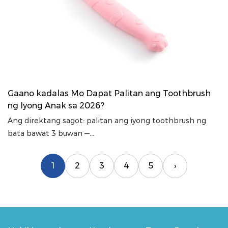
Gaano kadalas Mo Dapat Palitan ang Toothbrush
ng Iyong Anak sa 2026?
Ang direktang sagot: palitan ang iyong toothbrush ng
bata bawat 3 buwan —...
1
2
3
4
5
›