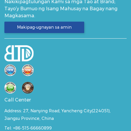
Nakikipagtulungan Kami sa mga Tao at Brand;
Tayo’y Bumuo ng Isang Mahusay na Bagay nang
Magkasama.
Makipag-ugnayan sa amin
Call Center
Address:
27, Nanying Road, Yancheng City(224051),
Jiangsu Province, China
Tel: +86-515-66660899