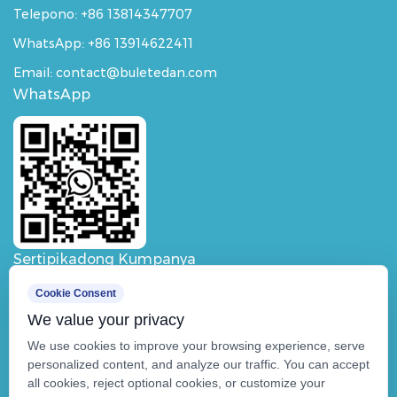
Telepono: +86 13814347707
WhatsApp:
+86 13914622411
Email: contact@buletedan.com
WhatsApp
Sertipikadong Kumpanya
Cookie Consent
We value your privacy
We use cookies to improve your browsing experience, serve
personalized content, and analyze our traffic. You can accept
all cookies, reject optional cookies, or customize your