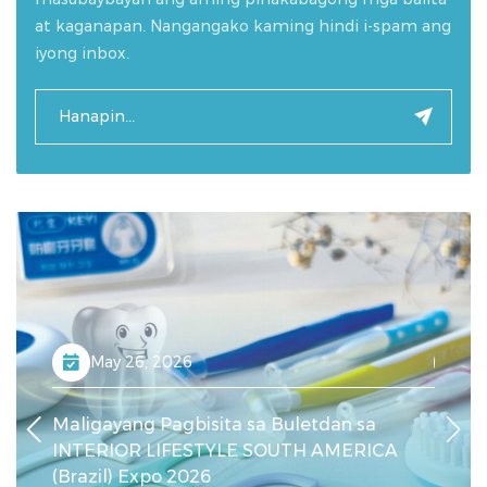
at kaganapan. Nangangako kaming hindi i-spam ang
iyong inbox.
May 26, 2026
M
uth
Maligayang Pagbisita sa Buletdan sa
Nagni
INTERIOR LIFESTYLE SOUTH AMERICA
Canto
(Brazil) Expo 2026
Nagaw
na