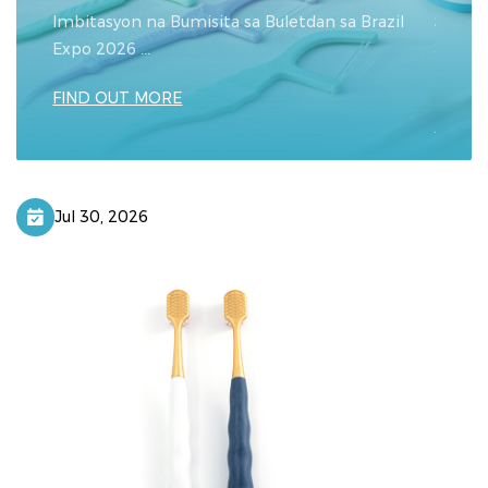
Imbitasyon na Bumisita sa Buletdan sa Brazil
Sa kam
ugod
Expo 2026 ...
ang Bu
impres
FIND OUT MORE
FIND 
Jul 30, 2026