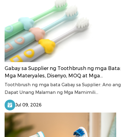
Gabay sa Supplier ng Toothbrush ng mga Bata:
Mga Materyales, Disenyo, MOQ at Mga
Pamantayan sa Kalidad
Toothbrush ng mga bata Gabay sa Supplier: Ano ang
Dapat Unang Malaman ng Mga Mamimili...
Jul 09, 2026