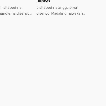
Brushes
g I-shaped na
L-shaped na anggulo na
handle na disenyo:
disenyo: Madaling hawakan
a tradisyonal na
at ilapat ang puwersa, na
 sa paggamit at
ginagawang mas madaling
ara sa mga
linisin ang mga ngipin sa
na makabisado.
likod, lalo na ang mga nak...
31...