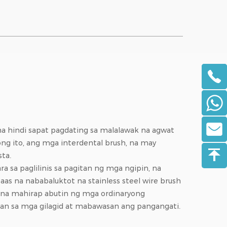
na hindi sapat pagdating sa malalawak na agwat
ng ito, ang mga interdental brush, na may
ta.
ra sa paglilinis sa pagitan ng mga ngipin, na
as na nababaluktot na stainless steel wire brush
n na mahirap abutin ng mga ordinaryong
itan sa mga gilagid at mabawasan ang pangangati.