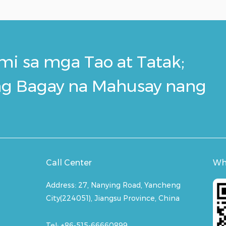
i sa mga Tao at Tatak;
ng Bagay na Mahusay nang
Call Center
Wh
Address:
27, Nanying Road, Yancheng
City(224051), Jiangsu Province, China
Tel: +86-515-66660899