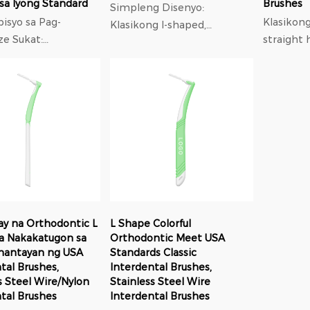
sa Iyong Standard
Brushes
Simpleng Disenyo:
isyo sa Pag-
Klasikon
Klasikong I-shaped,
kat:
straight 
integrated, linear na disenyo
it sa mga
Naaayon s
para sa intuitive at madaling
 sa pagitan ng
mga gawi
operasyon. Matatag na
.5mm. Kulay:
madali p
Konstruksyon: Ang hindi
 sa iba't ibang kulay
baguhan 
kinakalawang ...
adalin...
Filament: 
ay na Orthodontic L
L Shape Colorful
a Nakakatugon sa
Orthodontic Meet USA
antayan ng USA
Standards Classic
tal Brushes,
Interdental Brushes,
s Steel Wire/Nylon
Stainless Steel Wire
tal Brushes
Interdental Brushes