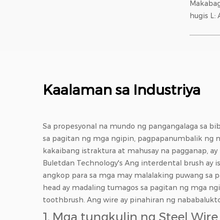
Makabag
hugis L: Ang tumpak na 90°
bend ay
iniiwasa
sa mga b
nagbibig
madaling
Kaalaman sa Industriya
Sa propesyonal na mundo ng pangangalaga sa bibi
sa pagitan ng mga ngipin, pagpapanumbalik ng ng
kakaibang istraktura at mahusay na pagganap, ay n
Buletdan Technology's
Ang interdental brush ay i
angkop para sa mga may malalaking puwang sa pag
head ay madaling tumagos sa pagitan ng mga ngip
toothbrush. Ang wire ay pinahiran ng nababalukt
1. Mga tungkulin ng
Steel Wire