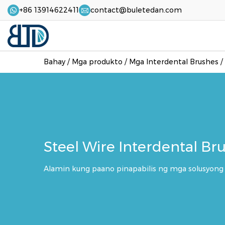
+86 13914622411
contact@buletedan.com
Bahay
/
Mga produkto
/
Mga Interdental Brushes
/
Steel Wire Interdental 
Alamin kung paano pinapabilis ng mga solusyong 