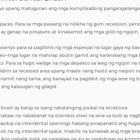
enyo upang matugunan ang mga kumplikadong pangangailangan 
Spaces: Para sa mga puwang na nilikha ng gum recession, peri
ay ganap na pinupuno at kinakamot ang mga gilid ng ngipin, n
isenyo para sa paglilinis ng mga espesyal na lugar gaya ng ba
wires—mga lugar na mahirap abutin gamit ang karaniwang mga t
: Para sa hugis wedge na mga depekto sa leeg ng ngipin na n
alim sa recessed area upang maalis nang husto ang naipon na
namit nang tama, ang banayad na pagdikit ng mga wire ng bru
ang kalusugan ng gilagid.
ush ay batay sa isang natatanging pisikal na istraktura:
aas na nababanat na stainless steel na wire sa loob ay nagbib
ikip na interdental openings habang pinapanatili ang hugis n
oob na ng interdental space, mabilis na lumawak ang mga bri
s. Ang pabalik-balik na paggalaw na ito ay nagbibigay ng ko