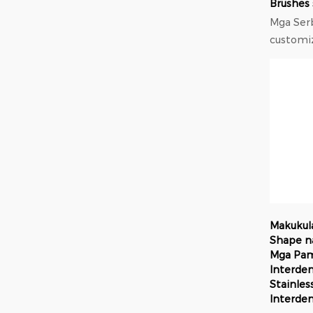
Brushes 
Mga Serb
customize Su
Magagam
diameter
0.4mm at 1
Available
para sa m
Makukul
Shape n
Mga Pam
Interden
Stainles
Interden