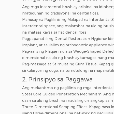
Ang mga interdental brush ay orihinal na idinis
matugunan ng tradisyonal na dental floss:
Mahusay na Paglilinis ng Malapad na Interdental 
interdental space, ang malambot na ulo ng brush 
na mataas kaysa sa flat dental floss.
Pagpapanatili ng Dental Restoration Hygiene: Idin
implant, at sa ilalim ng orthodontic appliance 
Pag-aalis ng Plaque mula sa Wedge-Shaped Defects
dimensional na ulo ng brush ay tumagos nang mal
Pag-massage at Stimulating Gum Tissue: Kapag gi
sirkulasyon ng dugo, na tumutulong na mapanatili 
2. Prinsipyo sa Paggawa
Ang mekanismo ng paglilinis ng mga interdental br
Steel Core Guided Penetration Mechanism: Ang mat
daan sa ulo ng brush na madaling umangkop sa mas
Three-Dimensional Scraping Effect: Kapag nasa l
isang three-dimensional na network ng paglilini