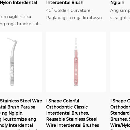
Nylon Interdental
Interdental Brush
Ngipin
45° Golden Curvature:
Ang simpl
a naglilinis sa
Paglabag sa mga limitasyon
straight 
 ng mga bracket at
ng tradisyonal na tuwid na
magaan a
pis
mga hawakan, ang ulo ng
Ito ay m
g brush ay umaabot
brush ay natural na umaayon
proteksi
lalim sa mga
sa mga contour ng mga n...
panatilih
ong bahagi ng mga
malinis an
Stainless Steel Wire
I Shape Colorful
I Shape C
tal Brush Para sa
Orthodontic Classic
Orthodo
s ng Ngipin,
Interdental Brushes,
Standard
 I-customize ang
Reusable Stainless Steel
Brushes, 
ndly Interdental
Wire Interdental Brushes
Wire/Nyl