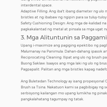
interdental space.
Adaptive Filling: Ang iba't ibang diameter ng ulo
bristles at ng ibabaw ng ngipin para sa tuluy-tuloy 
Safety Cushioning Design: Ang mga de-kalidad na
pagkakalantad ng metal at pinsala sa mga ugat n
3. Mga Alituntunin sa Paggami
Upang i-maximize ang pagiging epektibo ng pagli
Malumanay na Panimula: Dahan-dahang ipasok ang u
Reciprocating Cleaning: Ilipat ang ulo ng brush p
Buong Saklaw: Isaayos ang mga laki ng ulo ng brus
Pagpapalit: Palitan ang mga bristles kapag nadefo
Ang Buletedan Technology ay isang propesyonal
O
Brush
sa Tsina. Nakatuon kami sa pagbibigay ng 
serbisyong kailangan mo upang lumikha ng pinakam
pangkalahatang tagumpay ng tatak.