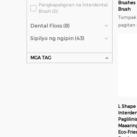
Brushes 
Pangkapaligiran na Interdental
Brush
Brush (0)
Tumpak n
pagitan
Dental Floss (8)
archwire: Ang napakani
Sipilyo ng ngipin (43)
na ulo n
nang ma
nakatag
MGA TAG
met...
L Shape 
Interden
Paglilini
Maaaring
Eco-Frie