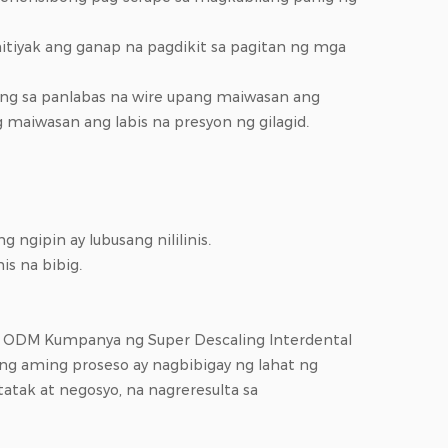
initiyak ang ganap na pagdikit sa pagitan ng mga
ting sa panlabas na wire upang maiwasan ang
maiwasan ang labis na presyon ng gilagid.
 ngipin ay lubusang nililinis.
is na bibig.
t
ODM Kumpanya ng Super Descaling Interdental
ng aming proseso ay nagbibigay ng lahat ng
atak at negosyo, na nagreresulta sa