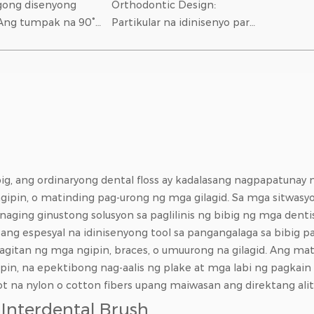
ong disenyong
Orthodontic Design:
Partikular na idinisenyo para
 perpektong
sa mga may suot na fixed
n ang sagabal mula
braces. Ang ulo ng brush ay
races, na
umiikot ng 360 degrees
ay-daan sa
upang mapaunlakan ang
 pag-access ...
iba'...
g, ang ordinaryong dental floss ay kadalasang nagpapatunay 
ipin, o matinding pag-urong ng mga gilagid. Sa mga sitwasyo
aging ginustong solusyon sa paglilinis ng bibig ng mga dentis
sang espesyal na idinisenyong tool sa pangangalaga sa bibig pa
itan ng mga ngipin, braces, o umuurong na gilagid. Ang mata
in, na epektibong nag-aalis ng plake at mga labi ng pagkai
ot na nylon o cotton fibers upang maiwasan ang direktang al
 Interdental Brush