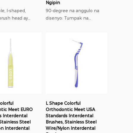
Ngipin
e, I-shaped,
90-degree na anggulo na
brush head ay
disenyo: Tumpak na
t madaling dalhin.
iniiwasan ang sagabal mula
ay nakalaang
sa mga braces, madaling
yon na takip upang
maabot ang mga lugar na
ing malinis at
mahirap abutin gamit ang
g u...
mga tradisyona...
olorful
L Shape Colorful
ntic Meet EURO
Orthodontic Meet USA
s Interdental
Standards Interdental
Stainless Steel
Brushes, Stainless Steel
on Interdental
Wire/Nylon Interdental