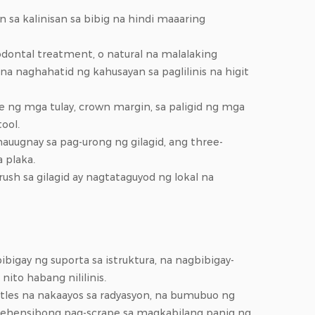
sa kalinisan sa bibig na hindi maaaring
odontal treatment, o natural na malalaking
a naghahatid ng kahusayan sa paglilinis na higit
se ng mga tulay, crown margin, sa paligid ng mga
ool.
auugnay sa pag-urong ng gilagid, ang three-
 plaka.
sh sa gilagid ay nagtataguyod ng lokal na
igay ng suporta sa istruktura, na nagbibigay-
ito habang nililinis.
stles na nakaayos sa radyasyon, na bumubuo ng
mprehensibong pag-scrape sa magkabilang panig ng