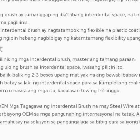
 ng brush ay tumanggap ng iba't ibang interdental space, na t
na paglilinis.
 interdental brush ay nagtatampok ng flexible na plastic coa
g ngipin habang nagbibigay ng katamtamang flexibility upang 
t
linis ng mga interdental brush, master ang tamang paraan:
lo ng brush sa interdental space, iwasang pilitin ito.
abalik-balik ng 2-3 beses upang matiyak na ang bawat ibabaw ng
h batay sa laki ng interdental space para sa kumpletong malin
rm o nasira ang mga ito, kadalasan tuwing 1-2 linggo.
EM Mga Tagagawa ng Interdental Brush na may Steel Wire
a
serbisyong OEM sa mga pangunahing internasyonal na tatak. A
ahusay na solusyon sa pangangalaga sa bibig para sa iyong t