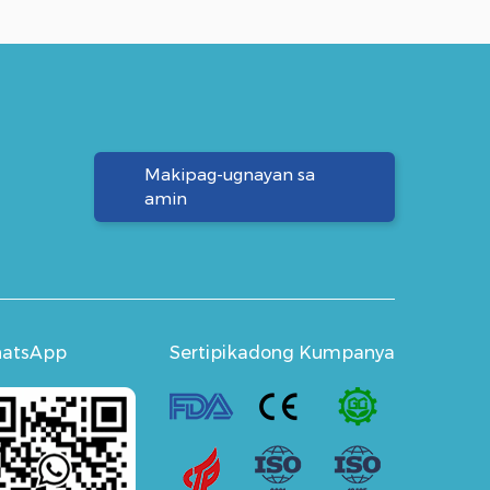
Makipag-ugnayan sa
amin
atsApp
Sertipikadong Kumpanya